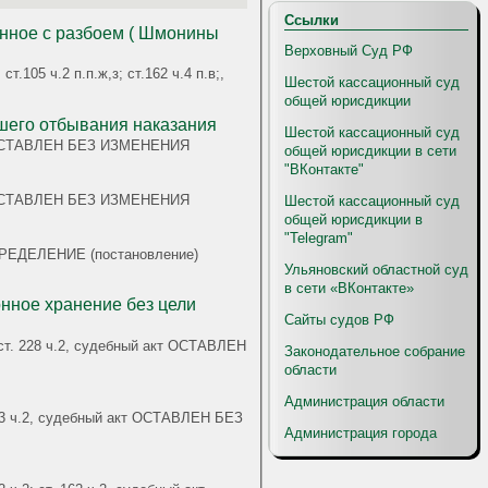
Ссылки
енное с разбоем ( Шмонины
Верховный Суд РФ
;,
Шестой кассационный суд
общей юрисдикции
но в условно-досрочном освобождении от дальнейшего отбывания наказания
Шестой кассационный суд
акт ОСТАВЛЕН БЕЗ ИЗМЕНЕНИЯ
общей юрисдикции в сети
"ВКонтакте"
акт ОСТАВЛЕН БЕЗ ИЗМЕНЕНИЯ
Шестой кассационный суд
общей юрисдикции в
"Telegram"
, ОПРЕДЕЛЕНИЕ (постановление)
Ульяновский областной суд
в сети «ВКонтакте»
онное хранение без цели
Сайты судов РФ
Законодательное собрание
области
Администрация области
. 163 ч.2, судебный акт ОСТАВЛЕН БЕЗ
Администрация города