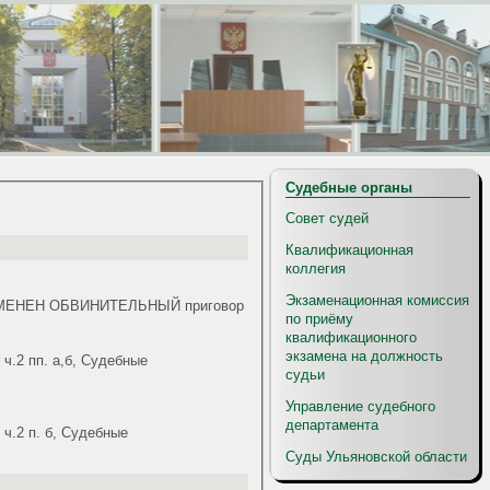
Судебные органы
Совет судей
Квалификационная
коллегия
Экзаменационная комиссия
а, ИЗМЕНЕН ОБВИНИТЕЛЬНЫЙ приговор
по приёму
квалификационного
экзамена на должность
 ч.2 пп. а,б, Судебные
судьи
Управление судебного
департамента
 ч.2 п. б, Судебные
Суды Ульяновской области