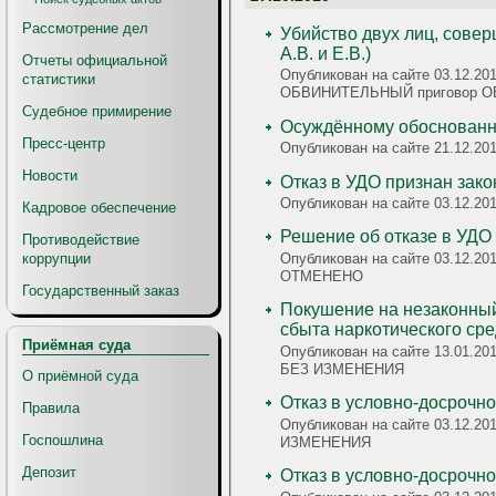
Рассмотрение дел
Убийство двух лиц, сове
А.В. и Е.В.)
Отчеты официальной
Опубликован на сайте 03.12.2010 под номеро
статистики
ОБВИНИТЕЛЬНЫЙ приговор О
Судебное примирение
Пресс-центр
Опубликован на сайте 21.12.2
Новости
Отказ в УДО признан зак
Опубликован на сайте 03.12.2
Кадровое обеспечение
Противодействие
коррупции
Опубликован на сайте 03.12.201
ОТМЕНЕНО
Государственный заказ
Покушение на незаконный
сбыта наркотического сре
Приёмная суда
Опубликован на сайте 13.01.2011 под номером 21752, 2-я
БЕЗ ИЗМЕНЕНИЯ
О приёмной суда
Отказ в условно-досрочн
Правила
Опубликован на сайте 03.12.201
Госпошлина
ИЗМЕНЕНИЯ
Депозит
Отказ в условно-досрочн