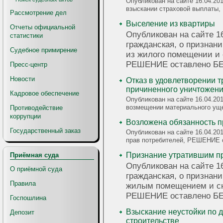
Опубликован на сайте 16.04.201
взыскании страховой выплат
Рассмотрение дел
Выселение из квартиры
Отчеты официальной
Опубликован на сайте 16
статистики
гражданская, о признан
Судебное примирение
из жилого помещении и 
РЕШЕНИЕ оставлено Б
Пресс-центр
Новости
Отказ в удовлетворении 
причиненного уничтожен
Кадровое обеспечение
Опубликован на сайте 16.04.201
возмещении материального у
Противодействие
коррупции
Возложена обязанность п
Государственный заказ
Опубликован на сайте 16.04.20
прав потребителей, РЕШЕНИЕ
Признание утратившим п
Приёмная суда
Опубликован на сайте 16
О приёмной суда
гражданская, о признан
Правила
жилым помещением и сня
РЕШЕНИЕ оставлено Б
Госпошлина
Взыскание неустойки по д
Депозит
строительстве