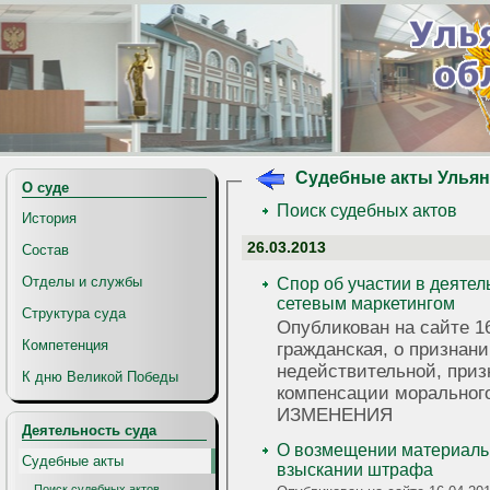
Судебные акты Ульян
О суде
Поиск судебных актов
История
26.03.2013
Состав
Отделы и службы
Спор об участии в деяте
сетевым маркетингом
Структура суда
Опубликован на сайте 16
Компетенция
гражданская, о признан
недействительной, приз
К дню Великой Победы
компенсации моральног
ИЗМЕНЕНИЯ
Деятельность суда
О возмещении материаль
Судебные акты
взыскании штрафа
Поиск судебных актов